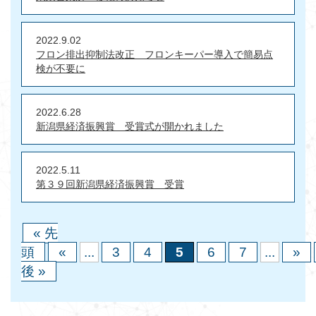
2022.9.02
フロン排出抑制法改正 フロンキーパー導入で簡易点
検が不要に
2022.6.28
新潟県経済振興賞 受賞式が開かれました
2022.5.11
第３９回新潟県経済振興賞 受賞
« 先
頭
«
...
3
4
5
6
7
...
»
後 »