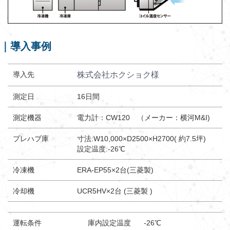
導入事例
導入先
株式会社ホクショク様
測定日
16日間
測定機器
電力計：CW120 （メーカー：横河M&I)
プレハブ庫
寸法:W10,000×D2500×H2700( 約7.5坪)
設定温度:-26℃
冷凍機
ERA-EP55×2台(三菱製)
冷却機
UCR5HV×2台 (三菱製 )
運転条件
庫内設定温度
-26℃