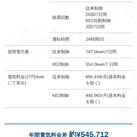
従来制御
25回/7日間
除霜回数
KE2自動制御
3回/7日間
運転時間
24時間/日
使用電力量
従来制御
747.0kwh/7日間
KE2制御
354.0kwh/7 日間
電気料金(27円/kwh
従来制御
¥86,439/月(基本料金
にて算出)
を除く)
KE2制御
¥40,963/月(基本料金
を除く)
約¥545,712
年間電気料金差